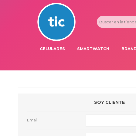
CELULARES
SMARTWATCH
BRAND
PROMOS
ADI
HONOR
APP
APPLE IPHONE
AST
BLU PRODUCTS
BM
SOY CLIENTE
XIAOMI
DIE
SAMSUNG
DK
Email:
FER