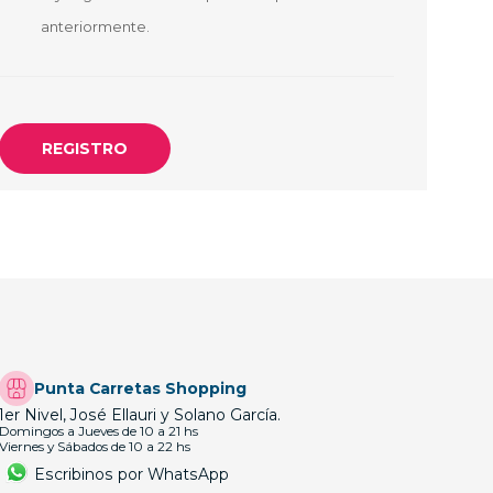
OTEBOOK
LAPIZ PEN
anteriormente.
E MAGSAFE
SAFE SIMIL
HONE
GSAFE
Punta Carretas Shopping
1er Nivel, José Ellauri y Solano García.
Domingos a Jueves de 10 a 21 hs
Viernes y Sábados de 10 a 22 hs
Escribinos por WhatsApp