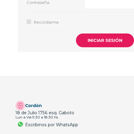
Contraseña:
GUE
HEL
Recordarme
HU
KAR
LAC
MER
RED
SA
Cordón
18 de Julio 1756 esq. Gaboto
Lun a Vie 9:30 a 18:30 hs
Escribinos por WhatsApp