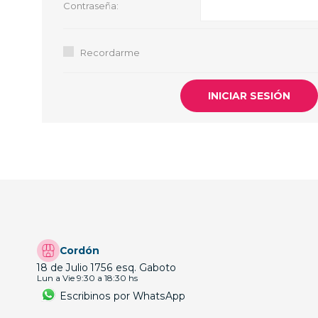
Contraseña:
GUE
HEL
Recordarme
HU
KAR
LAC
MER
RED
SA
Cordón
18 de Julio 1756 esq. Gaboto
Lun a Vie 9:30 a 18:30 hs
Escribinos por WhatsApp