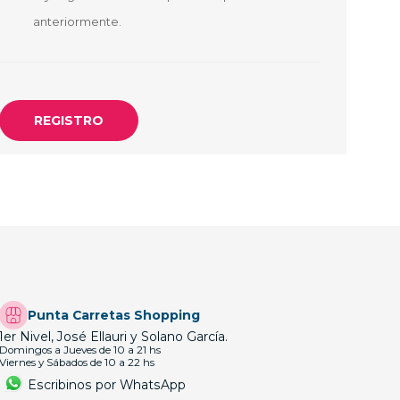
OTEBOOK
LAPIZ PEN
anteriormente.
E MAGSAFE
SAFE SIMIL
HONE
GSAFE
Punta Carretas Shopping
1er Nivel, José Ellauri y Solano García.
Domingos a Jueves de 10 a 21 hs
Viernes y Sábados de 10 a 22 hs
Escribinos por WhatsApp