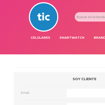
CELULARES
SMARTWATCH
BRAND
PROMOS
ADI
HONOR
APP
APPLE IPHONE
AST
BLU PRODUCTS
BM
SOY CLIENTE
XIAOMI
DIE
SAMSUNG
DK
Email:
FER