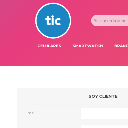
CELULARES
SMARTWATCH
BRAND
PROMOS
ADI
HONOR
APP
APPLE IPHONE
AST
BLU PRODUCTS
BM
SOY CLIENTE
XIAOMI
DIE
SAMSUNG
DK
Email:
FER