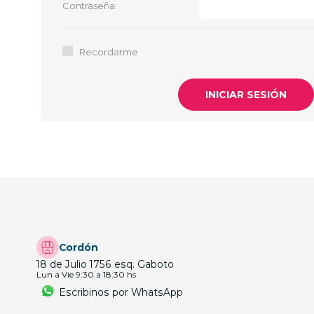
Contraseña:
GUE
HEL
Recordarme
HU
KAR
LAC
MER
RED
SA
Cordón
18 de Julio 1756 esq. Gaboto
Lun a Vie 9:30 a 18:30 hs
Escribinos por WhatsApp