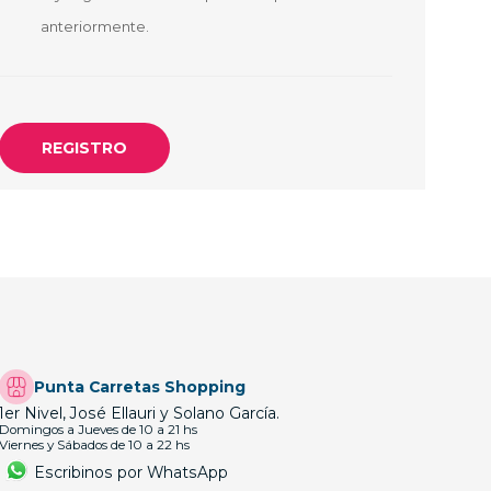
OTEBOOK
LAPIZ PEN
anteriormente.
E MAGSAFE
SAFE SIMIL
HONE
GSAFE
Punta Carretas Shopping
1er Nivel, José Ellauri y Solano García.
Domingos a Jueves de 10 a 21 hs
Viernes y Sábados de 10 a 22 hs
Escribinos por WhatsApp