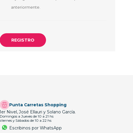
OTEBOOK
LAPIZ PEN
anteriormente.
E MAGSAFE
SAFE SIMIL
HONE
GSAFE
Punta Carretas Shopping
1er Nivel, José Ellauri y Solano García.
Domingos a Jueves de 10 a 21 hs
Viernes y Sábados de 10 a 22 hs
Escribinos por WhatsApp