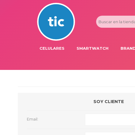
CELULARES
SMARTWATCH
BRAND
PROMOS
ADI
HONOR
APP
APPLE IPHONE
AST
BLU PRODUCTS
BM
SOY CLIENTE
XIAOMI
DIE
SAMSUNG
DK
Email:
FER