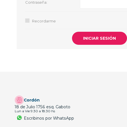
Contraseña:
GUE
HEL
Recordarme
HU
KAR
LAC
MER
RED
SA
Cordón
18 de Julio 1756 esq. Gaboto
Lun a Vie 9:30 a 18:30 hs
Escribinos por WhatsApp