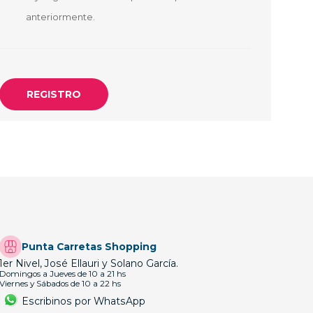
OTEBOOK
LAPIZ PEN
anteriormente.
E MAGSAFE
SAFE SIMIL
HONE
GSAFE
Punta Carretas Shopping
1er Nivel, José Ellauri y Solano García.
Domingos a Jueves de 10 a 21 hs
Viernes y Sábados de 10 a 22 hs
Escribinos por WhatsApp