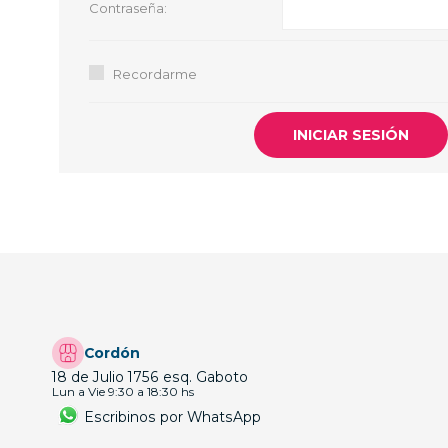
Contraseña:
GUE
HEL
Recordarme
HU
KAR
LAC
MER
RED
SA
Cordón
18 de Julio 1756 esq. Gaboto
Lun a Vie 9:30 a 18:30 hs
Escribinos por WhatsApp