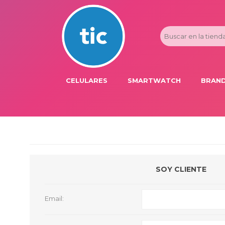
CELULARES
SMARTWATCH
BRAND
PROMOS
ADI
HONOR
APP
APPLE IPHONE
AST
BLU PRODUCTS
BM
SOY CLIENTE
XIAOMI
DIE
SAMSUNG
DK
Email:
FER