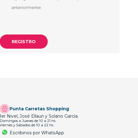
OTEBOOK
LAPIZ PEN
anteriormente.
E MAGSAFE
SAFE SIMIL
HONE
GSAFE
Punta Carretas Shopping
1er Nivel, José Ellauri y Solano García.
Domingos a Jueves de 10 a 21 hs
Viernes y Sábados de 10 a 22 hs
Escribinos por WhatsApp