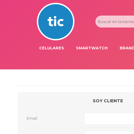
CELULARES
SMARTWATCH
BRAND
PROMOS
ADI
HONOR
APP
APPLE IPHONE
AST
BLU PRODUCTS
BM
SOY CLIENTE
XIAOMI
DIE
SAMSUNG
DK
Email:
FER