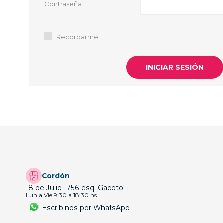
Contraseña:
GUE
HEL
Recordarme
HU
KAR
LAC
MER
RED
SA
Cordón
18 de Julio 1756 esq. Gaboto
Lun a Vie 9:30 a 18:30 hs
Escribinos por WhatsApp