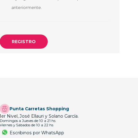
OTEBOOK
LAPIZ PEN
anteriormente.
E MAGSAFE
SAFE SIMIL
HONE
GSAFE
Punta Carretas Shopping
1er Nivel, José Ellauri y Solano García.
Domingos a Jueves de 10 a 21 hs
Viernes y Sábados de 10 a 22 hs
Escribinos por WhatsApp