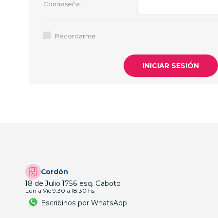
Contraseña:
GUE
HEL
Recordarme
HU
KAR
LAC
MER
RED
SA
Cordón
18 de Julio 1756 esq. Gaboto
Lun a Vie 9:30 a 18:30 hs
Escribinos por WhatsApp