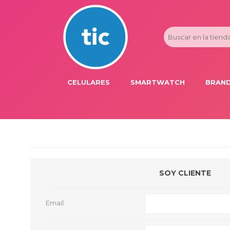
CELULARES
SMARTWATCH
BRAND
PROMOS
ADI
HONOR
APP
APPLE IPHONE
AST
BLU PRODUCTS
BM
SOY CLIENTE
XIAOMI
DIE
SAMSUNG
DK
Email:
FER