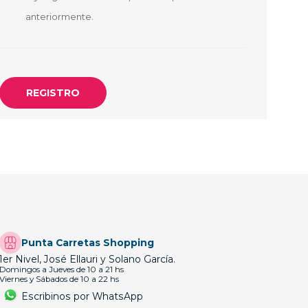
OTEBOOK
LAPIZ PEN
anteriormente.
E MAGSAFE
SAFE SIMIL
HONE
GSAFE
Punta Carretas Shopping
1er Nivel, José Ellauri y Solano García.
Domingos a Jueves de 10 a 21 hs
Viernes y Sábados de 10 a 22 hs
Escribinos por WhatsApp