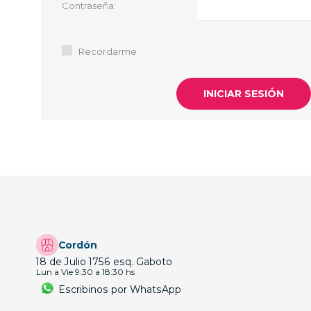
Contraseña:
GUE
HEL
Recordarme
HU
KAR
LAC
MER
RED
SA
Cordón
18 de Julio 1756 esq. Gaboto
Lun a Vie 9:30 a 18:30 hs
Escribinos por WhatsApp