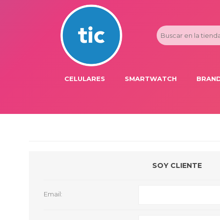
CELULARES
SMARTWATCH
BRAND
PROMOS
ADI
HONOR
APP
APPLE IPHONE
AST
BLU PRODUCTS
BM
SOY CLIENTE
XIAOMI
DIE
SAMSUNG
DK
Email:
FER