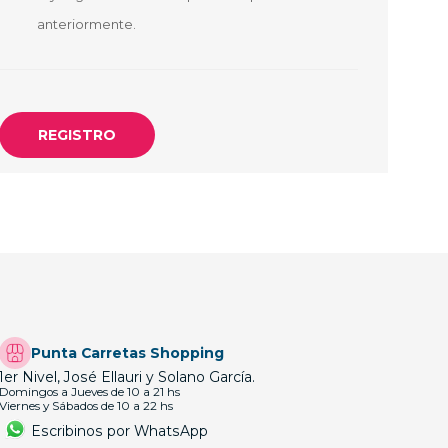
OTEBOOK
LAPIZ PEN
anteriormente.
E MAGSAFE
SAFE SIMIL
HONE
GSAFE
Punta Carretas Shopping
1er Nivel, José Ellauri y Solano García.
Domingos a Jueves de 10 a 21 hs
Viernes y Sábados de 10 a 22 hs
Escribinos por WhatsApp