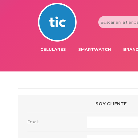
CELULARES
SMARTWATCH
BRAND
PROMOS
ADI
HONOR
APP
APPLE IPHONE
AST
BLU PRODUCTS
BM
SOY CLIENTE
XIAOMI
DIE
SAMSUNG
DK
Email:
FER