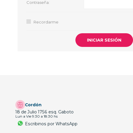
Contraseña:
GUE
HEL
Recordarme
HU
KAR
LAC
MER
RED
SA
Cordón
18 de Julio 1756 esq. Gaboto
Lun a Vie 9:30 a 18:30 hs
Escribinos por WhatsApp