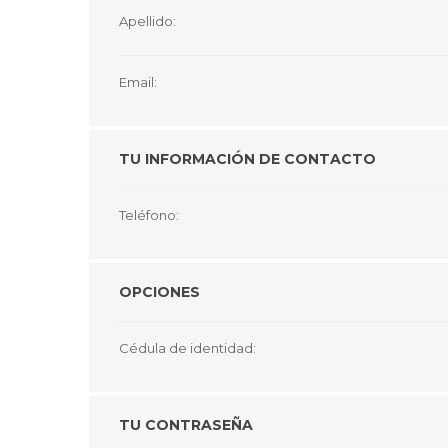
GUE
Apellido:
HEL
Email:
HU
KAR
TU INFORMACIÓN DE CONTACTO
LAC
MER
Teléfono:
RED
SA
OPCIONES
Cédula de identidad:
TU CONTRASEÑA