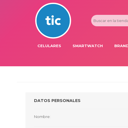
CELULARES
SMARTWATCH
BRAND
PROMOS
ADI
HONOR
APP
APPLE IPHONE
AST
BLU PRODUCTS
BM
DATOS PERSONALES
XIAOMI
DIE
SAMSUNG
DK
Nombre:
FER