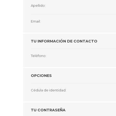
GUE
Apellido:
HEL
Email:
HU
KAR
TU INFORMACIÓN DE CONTACTO
LAC
MER
Teléfono:
RED
SA
OPCIONES
Cédula de identidad:
TU CONTRASEÑA