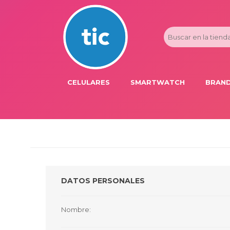
CELULARES
SMARTWATCH
BRAND
PROMOS
ADI
HONOR
APP
APPLE IPHONE
AST
BLU PRODUCTS
BM
DATOS PERSONALES
XIAOMI
DIE
SAMSUNG
DK
Nombre:
FER