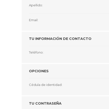
GUE
Apellido:
HEL
Email:
HU
KAR
TU INFORMACIÓN DE CONTACTO
LAC
MER
Teléfono:
RED
SA
OPCIONES
Cédula de identidad:
TU CONTRASEÑA