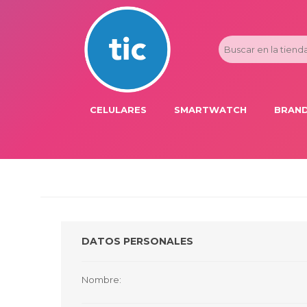
CELULARES
SMARTWATCH
BRAND
PROMOS
ADI
HONOR
APP
APPLE IPHONE
AST
BLU PRODUCTS
BM
DATOS PERSONALES
XIAOMI
DIE
SAMSUNG
DK
Nombre:
FER