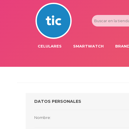
CELULARES
SMARTWATCH
BRAND
PROMOS
ADI
HONOR
APP
APPLE IPHONE
AST
BLU PRODUCTS
BM
DATOS PERSONALES
XIAOMI
DIE
SAMSUNG
DK
Nombre:
FER