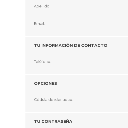
GUE
Apellido:
HEL
Email:
HU
KAR
TU INFORMACIÓN DE CONTACTO
LAC
MER
Teléfono:
RED
SA
OPCIONES
Cédula de identidad:
TU CONTRASEÑA