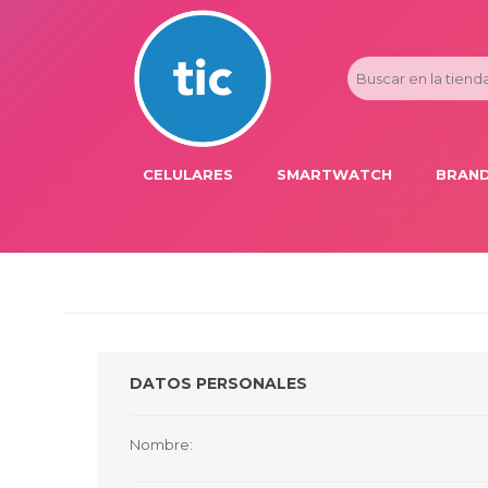
CELULARES
SMARTWATCH
BRAND
PROMOS
ADI
HONOR
APP
APPLE IPHONE
AST
BLU PRODUCTS
BM
DATOS PERSONALES
XIAOMI
DIE
SAMSUNG
DK
Nombre:
FER