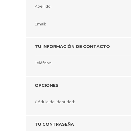
GUE
Apellido:
HEL
Email:
HU
KAR
TU INFORMACIÓN DE CONTACTO
LAC
MER
Teléfono:
RED
SA
OPCIONES
Cédula de identidad:
TU CONTRASEÑA