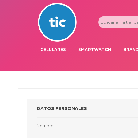
CELULARES
SMARTWATCH
BRAND
PROMOS
ADI
HONOR
APP
APPLE IPHONE
AST
BLU PRODUCTS
BM
DATOS PERSONALES
XIAOMI
DIE
SAMSUNG
DK
Nombre:
FER