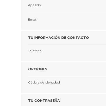
GUE
Apellido:
HEL
Email:
HU
KAR
TU INFORMACIÓN DE CONTACTO
LAC
MER
Teléfono:
RED
SA
OPCIONES
Cédula de identidad:
TU CONTRASEÑA