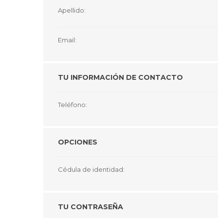
GUE
Apellido:
HEL
Email:
HU
KAR
TU INFORMACIÓN DE CONTACTO
LAC
MER
Teléfono:
RED
SA
OPCIONES
Cédula de identidad:
TU CONTRASEÑA