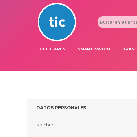
CELULARES
SMARTWATCH
BRAND
PROMOS
ADI
HONOR
APP
APPLE IPHONE
AST
BLU PRODUCTS
BM
DATOS PERSONALES
XIAOMI
DIE
SAMSUNG
DK
Nombre:
FER