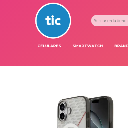
CELULARES
SMARTWATCH
BRAND
PROMOS
ADI
HONOR
APP
APPLE IPHONE
AST
BLU PRODUCTS
BM
XIAOMI
DIE
SAMSUNG
DK
FER