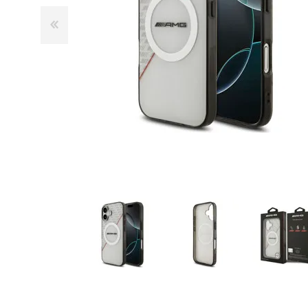
GUE
HEL
HU
KAR
LAC
MER
RED
SA