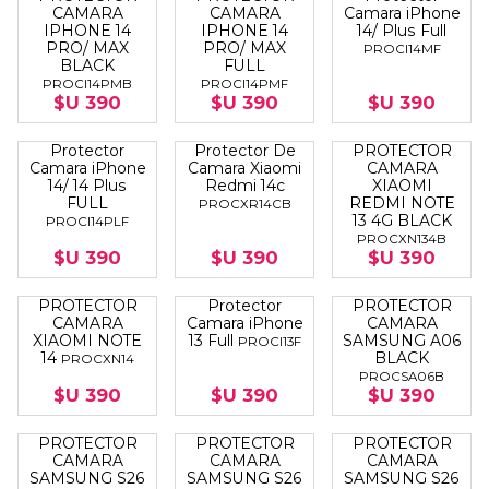
CAMARA
CAMARA
Camara iPhone
IPHONE 14
IPHONE 14
14/ Plus Full
PRO/ MAX
PRO/ MAX
PROCI14MF
BLACK
FULL
PROCI14PMB
PROCI14PMF
$U 390
$U 390
$U 390
Protector
Protector De
PROTECTOR
Camara iPhone
Camara Xiaomi
CAMARA
14/ 14 Plus
Redmi 14c
XIAOMI
FULL
REDMI NOTE
PROCXR14CB
13 4G BLACK
PROCI14PLF
PROCXN134B
$U 390
$U 390
$U 390
PROTECTOR
Protector
PROTECTOR
CAMARA
Camara iPhone
CAMARA
XIAOMI NOTE
13 Full
SAMSUNG A06
PROCI13F
14
BLACK
PROCXN14
PROCSA06B
$U 390
$U 390
$U 390
PROTECTOR
PROTECTOR
PROTECTOR
CAMARA
CAMARA
CAMARA
SAMSUNG S26
SAMSUNG S26
SAMSUNG S26