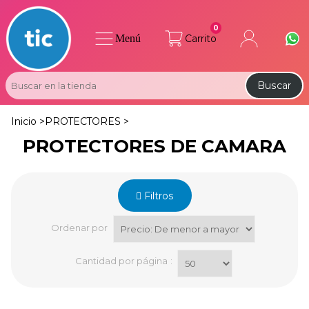
0
Menú
Carrito
Buscar
Inicio >
PROTECTORES >
PROTECTORES DE CAMARA
Filtros
Ordenar por
Cantidad por página
: