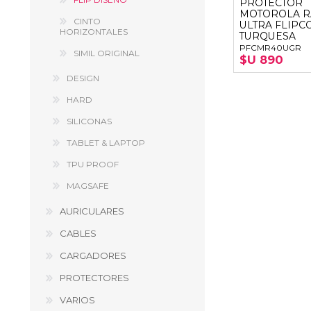
PROTECTOR
GUE
MOTOROLA R
CINTO
ULTRA FLIPC
HORIZONTALES
HEL
TURQUESA
PFCMR40UGR
SIMIL ORIGINAL
$U 890
HU
DESIGN
KAR
HARD
LAC
SILICONAS
MER
TABLET & LAPTOP
RED
TPU PROOF
MAGSAFE
SA
AURICULARES
CABLES
CARGADORES
PROTECTORES
VARIOS