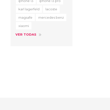
iphone 13
iphone 13 pro
karl lagerfeld
lacoste
magsafe
mercedes benz
xiaomi
VER TODAS