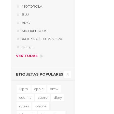
MOTOROLA
BLU
AMG
MICHAEL KORS
KATE SPADE NEW YORK
DIESEL
VER TODAS
ETIQUETAS POPULARES
13pro
apple
bmw
cuerina
cuero
dkny
guess
iphone