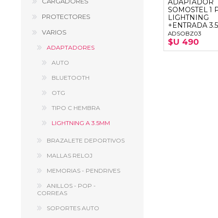
CARGADORES
ADAPTADOR
GUE
SOMOSTEL 1 
PROTECTORES
LIGHTNING
HEL
+ENTRADA 3
VARIOS
ADSOBZ03
$U 490
HU
ADAPTADORES
KAR
AUTO
BLUETOOTH
LAC
OTG
MER
TIPO C HEMBRA
RED
LIGHTNING A 3.5MM
SA
BRAZALETE DEPORTIVOS
MALLAS RELOJ
MEMORIAS - PENDRIVES
ANILLOS - POP -
CORREAS
SOPORTES AUTO