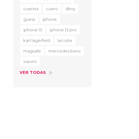
cuerina
cuero
dkny
guess
iphone
iphone 13
iphone 13 pro
karl lagerfeld
lacoste
magsafe
mercedes benz
xiaomi
VER TODAS