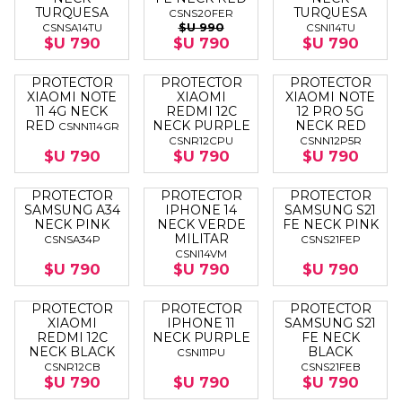
TURQUESA
TURQUESA
CSNS20FER
$U 990
CSNSA14TU
CSNI14TU
$U 790
$U 790
$U 790
PROTECTOR
PROTECTOR
PROTECTOR
XIAOMI NOTE
XIAOMI
XIAOMI NOTE
11 4G NECK
REDMI 12C
12 PRO 5G
RED
NECK PURPLE
NECK RED
CSNN114GR
CSNR12CPU
CSNN12P5R
$U 790
$U 790
$U 790
PROTECTOR
PROTECTOR
PROTECTOR
SAMSUNG A34
IPHONE 14
SAMSUNG S21
NECK PINK
NECK VERDE
FE NECK PINK
MILITAR
CSNSA34P
CSNS21FEP
CSNI14VM
$U 790
$U 790
$U 790
PROTECTOR
PROTECTOR
PROTECTOR
XIAOMI
IPHONE 11
SAMSUNG S21
REDMI 12C
NECK PURPLE
FE NECK
NECK BLACK
BLACK
CSNI11PU
CSNR12CB
CSNS21FEB
$U 790
$U 790
$U 790