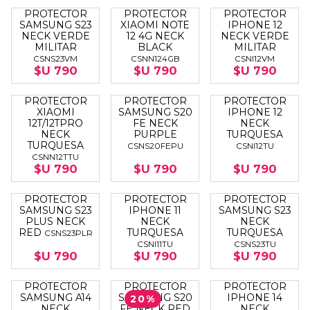
PROTECTOR
PROTECTOR
PROTECTOR
SAMSUNG S23
XIAOMI NOTE
IPHONE 12
NECK VERDE
12 4G NECK
NECK VERDE
MILITAR
BLACK
MILITAR
CSNS23VM
CSNN124GB
CSNI12VM
$U 790
$U 790
$U 790
PROTECTOR
PROTECTOR
PROTECTOR
XIAOMI
SAMSUNG S20
IPHONE 12
12T/12TPRO
FE NECK
NECK
NECK
PURPLE
TURQUESA
TURQUESA
CSNS20FEPU
CSNI12TU
CSNN12TTU
$U 790
$U 790
$U 790
PROTECTOR
PROTECTOR
PROTECTOR
SAMSUNG S23
IPHONE 11
SAMSUNG S23
PLUS NECK
NECK
NECK
RED
TURQUESA
TURQUESA
CSNS23PLR
CSNI11TU
CSNS23TU
$U 790
$U 790
$U 790
PROTECTOR
PROTECTOR
PROTECTOR
SAMSUNG A14
SAMSUNG S20
IPHONE 14
20%
NECK
FE NECK RED
NECK