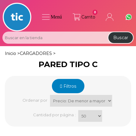
0
Menú
Carrito
Buscar
Inicio >
CARGADORES >
PARED TIPO C
Filtros
Ordenar por
Cantidad por página
: