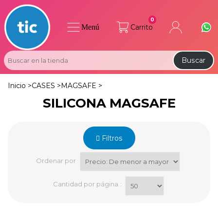
0
Menú
Carrito
Buscar
Inicio >
CASES >
MAGSAFE >
SILICONA MAGSAFE
Filtros
Ordenar por
Cantidad por página
: