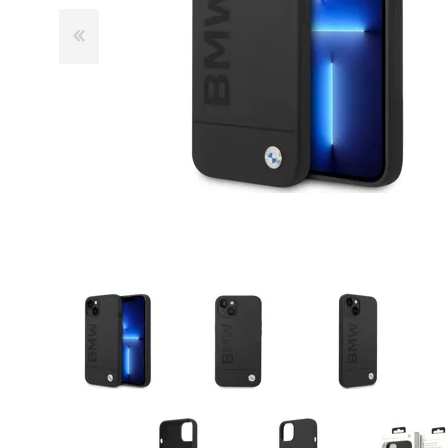
GUE
HEL
HU
KAR
LAC
MER
RED
SA