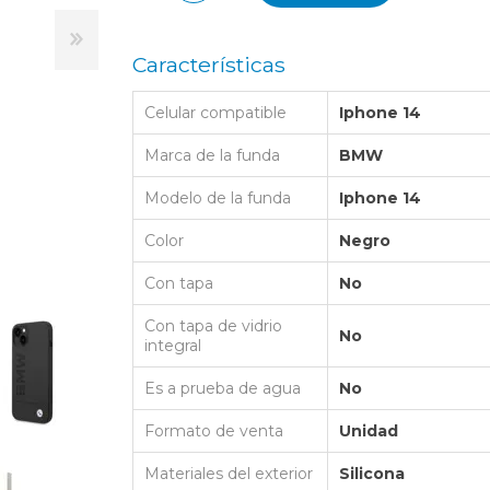
LAPTOP BAG
BUMPER
SS
N
Nuevo Centro Shopping
TPU MAGSAFE
FOLIO CASE
SHINE
LO KITTY
Características
Atlántico Shopping - Maldonado
LEATHER CAS
GO BOSS
Celular compatible
Iphone 14
SILICONA MAG
ORIGINAL IP
L LAGERFELD
Marca de la funda
BMW
SILICONA MA
OSTE
Modelo de la funda
Iphone 14
CEDES BENZ - AMG
Color
Negro
 BULL
Con tapa
No
MSUNG
Con tapa de vidrio
No
integral
Es a prueba de agua
No
Formato de venta
Unidad
Materiales del exterior
Silicona