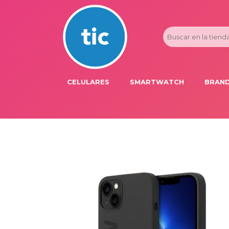
CELULARES
SMARTWATCH
BRAND
PROMOS
ADI
HONOR
APP
APPLE IPHONE
AST
BLU PRODUCTS
BM
XIAOMI
DIE
SAMSUNG
DK
FER