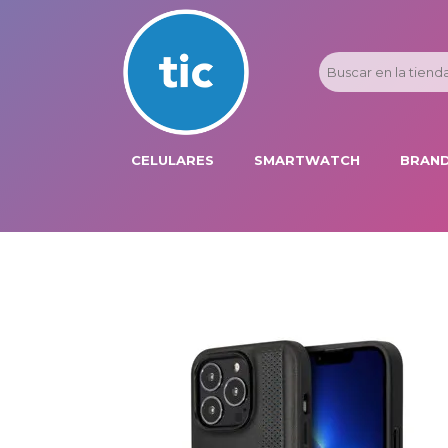
CELULARES
SMARTWATCH
BRAND
PROMOS
ADI
HONOR
APP
APPLE IPHONE
AST
BLU PRODUCTS
BM
XIAOMI
DIE
SAMSUNG
DK
FER