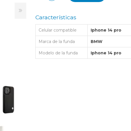
LAPTOP BAG
BUMPER
SS
N
Nuevo Centro Shopping
TPU MAGSAFE
FOLIO CASE
SHINE
LO KITTY
Características
Atlántico Shopping - Maldonado
LEATHER CAS
GO BOSS
Celular compatible
Iphone 14 pro
SILICONA MAG
ORIGINAL IP
L LAGERFELD
Marca de la funda
BMW
SILICONA MA
OSTE
Modelo de la funda
Iphone 14 pro
CEDES BENZ - AMG
 BULL
MSUNG