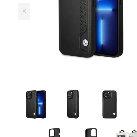
GUE
HEL
HU
KAR
LAC
MER
RED
SA