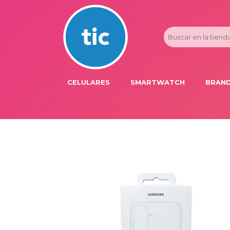
CELULARES
SMARTWATCH
BRAND
PROMOS
ADI
HONOR
APP
APPLE IPHONE
AST
BLU PRODUCTS
BM
XIAOMI
DIE
SAMSUNG
DK
FER