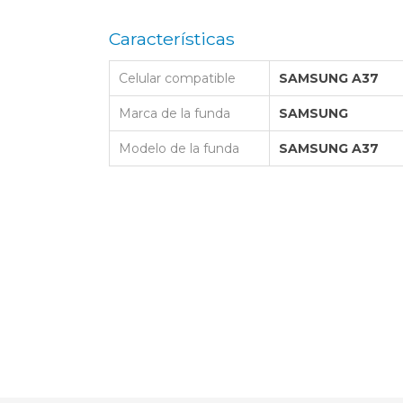
LAPTOP BAG
BUMPER
SS
N
Nuevo Centro Shopping
TPU MAGSAFE
Características
FOLIO CASE
SHINE
LO KITTY
Atlántico Shopping - Maldonado
LEATHER CAS
Celular compatible
SAMSUNG A37
GO BOSS
SILICONA MAG
ORIGINAL IP
L LAGERFELD
Marca de la funda
SAMSUNG
SILICONA MA
OSTE
Modelo de la funda
SAMSUNG A37
CEDES BENZ - AMG
 BULL
MSUNG