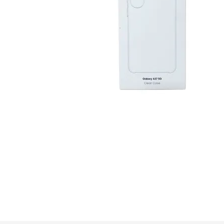
GUE
HEL
HU
KAR
LAC
MER
RED
SA