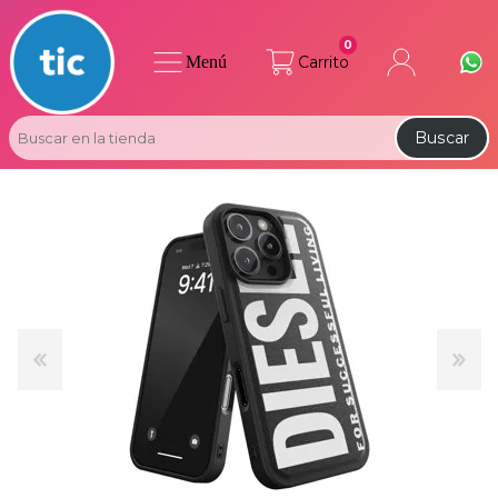
0
Menú
Carrito
Buscar