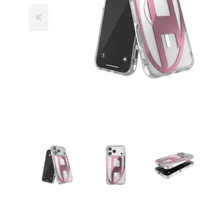
GUE
HEL
HU
KAR
LAC
MER
RED
SA