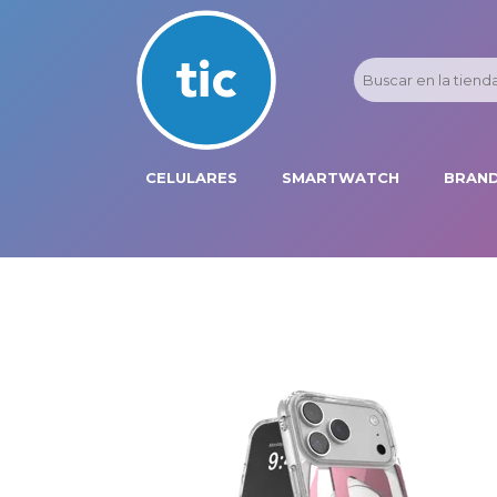
CELULARES
SMARTWATCH
BRAND
PROMOS
ADI
HONOR
APP
APPLE IPHONE
AST
BLU PRODUCTS
BM
XIAOMI
DIE
SAMSUNG
DK
FER