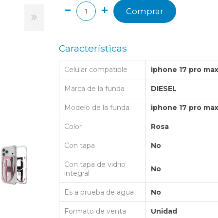
LAPTOP BAG
BUMPER
SS
N
Comprar
Nuevo Centro Shopping
TPU MAGSAFE
FOLIO CASE
SHINE
LO KITTY
Atlántico Shopping - Maldonado
LEATHER CAS
GO BOSS
Características
SILICONA MAG
ORIGINAL IP
L LAGERFELD
Celular compatible
iphone 17 pro ma
SILICONA MA
OSTE
Marca de la funda
DIESEL
CEDES BENZ - AMG
Modelo de la funda
iphone 17 pro ma
 BULL
Color
Rosa
MSUNG
Con tapa
No
Con tapa de vidrio
No
integral
Es a prueba de agua
No
Formato de venta
Unidad