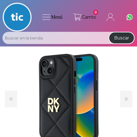
0
Menú
Carrito
Buscar