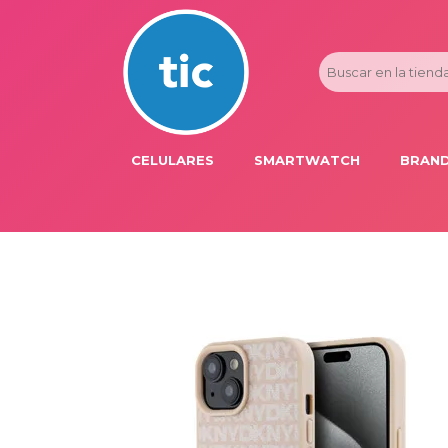
CELULARES
SMARTWATCH
BRAND
PROMOS
ADI
HONOR
APP
APPLE IPHONE
AST
BLU PRODUCTS
BM
XIAOMI
DIE
SAMSUNG
DK
FER