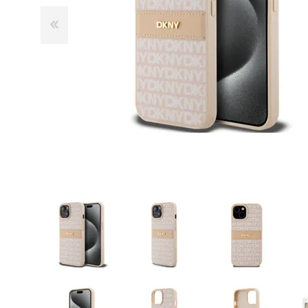
GUE
HEL
HU
KAR
LAC
MER
RED
SA