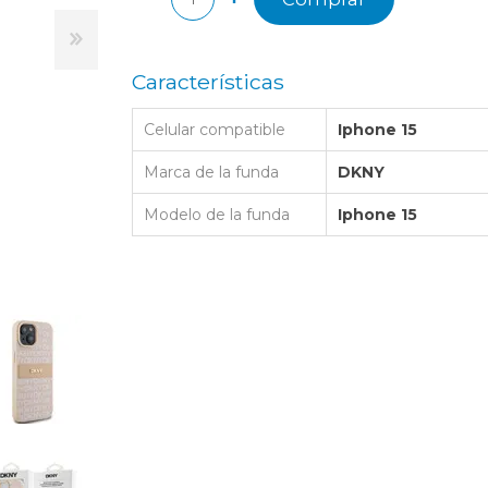
LAPTOP BAG
BUMPER
SS
N
Nuevo Centro Shopping
TPU MAGSAFE
FOLIO CASE
SHINE
LO KITTY
Atlántico Shopping - Maldonado
LEATHER CAS
Características
GO BOSS
SILICONA MAG
Celular compatible
Iphone 15
ORIGINAL IP
L LAGERFELD
SILICONA MA
Marca de la funda
DKNY
OSTE
Modelo de la funda
Iphone 15
CEDES BENZ - AMG
 BULL
MSUNG