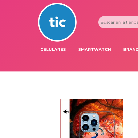
CELULARES
SMARTWATCH
BRAND
PROMOS
ADI
HONOR
APP
APPLE IPHONE
AST
BLU PRODUCTS
BM
XIAOMI
DIE
SAMSUNG
DK
FER