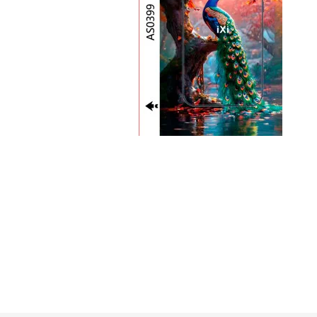
GUE
HEL
HU
KAR
LAC
MER
RED
SA