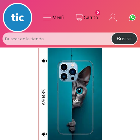
0
Menú
Carrito
Buscar