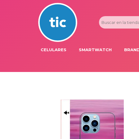
CELULARES
SMARTWATCH
BRAND
PROMOS
ADI
HONOR
APP
APPLE IPHONE
AST
BLU PRODUCTS
BM
XIAOMI
DIE
SAMSUNG
DK
FER