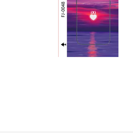
GUE
HEL
HU
KAR
LAC
MER
RED
SA