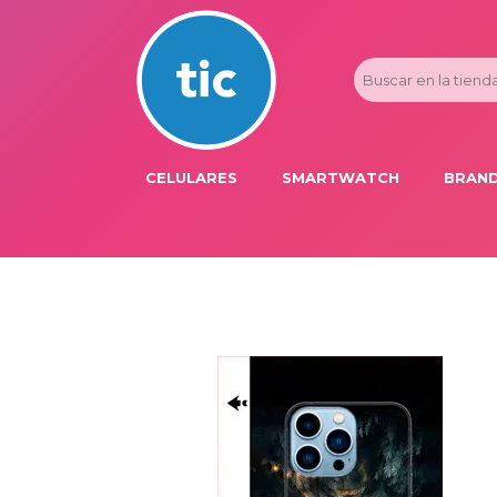
CELULARES
SMARTWATCH
BRAND
PROMOS
ADI
HONOR
APP
APPLE IPHONE
AST
BLU PRODUCTS
BM
XIAOMI
DIE
SAMSUNG
DK
FER