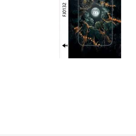
GUE
HEL
HU
KAR
LAC
MER
RED
SA