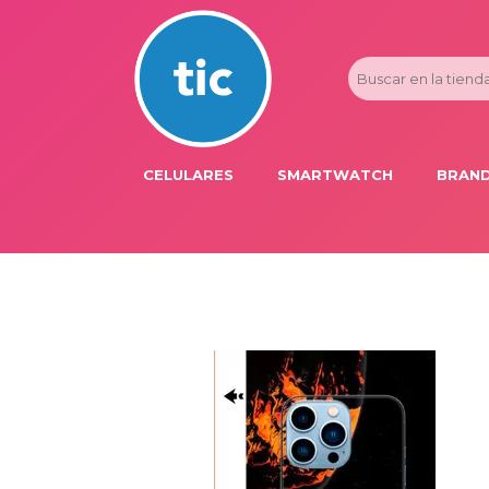
CELULARES
SMARTWATCH
BRAND
PROMOS
ADI
HONOR
APP
APPLE IPHONE
AST
BLU PRODUCTS
BM
XIAOMI
DIE
SAMSUNG
DK
FER