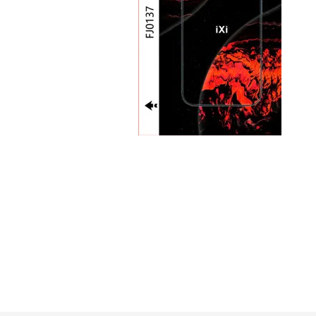
GUE
HEL
HU
KAR
LAC
MER
RED
SA