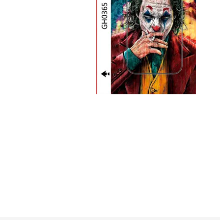
GUE
HEL
HU
KAR
LAC
MER
RED
SA