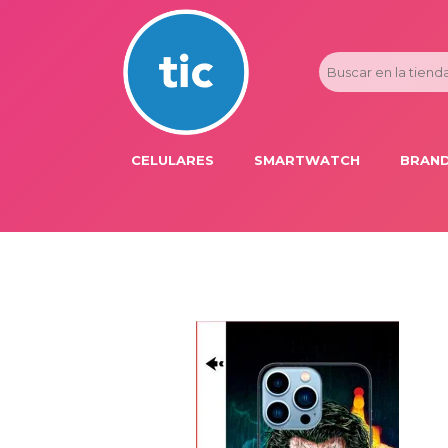
CELULARES
SMARTWATCH
BRAND
PROMOS
ADI
HONOR
APP
APPLE IPHONE
AST
BLU PRODUCTS
BM
XIAOMI
DIE
SAMSUNG
DK
FER