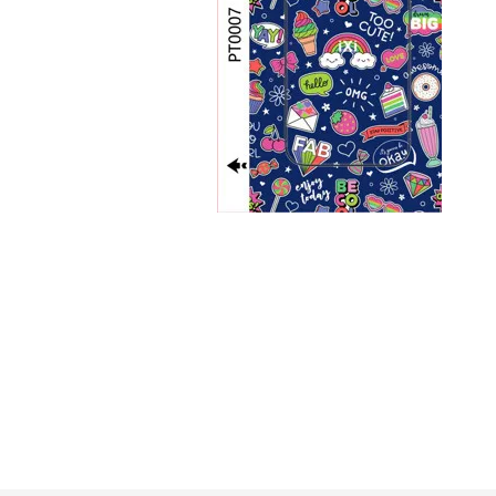
GUE
HEL
HU
KAR
LAC
MER
RED
SA