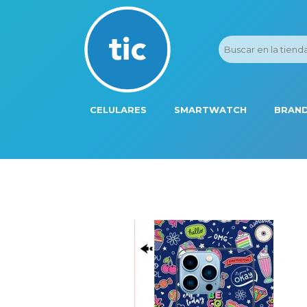
CELULARES
SMARTWATCH
BRAND
PROMOS
ADI
HONOR
APP
APPLE IPHONE
AST
BLU PRODUCTS
BM
XIAOMI
DIE
SAMSUNG
DK
FER