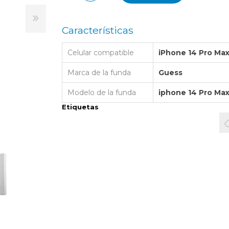
LAPTOP BAG
BUMPER
SS
N
Nuevo Centro Shopping
TPU MAGSAFE
FOLIO CASE
SHINE
LO KITTY
Características
Atlántico Shopping - Maldonado
LEATHER CAS
GO BOSS
Celular compatible
iPhone 14 Pro Ma
SILICONA MAG
ORIGINAL IP
L LAGERFELD
Marca de la funda
Guess
SILICONA MA
OSTE
Modelo de la funda
iphone 14 Pro Ma
CEDES BENZ - AMG
Etiquetas
 BULL
MSUNG