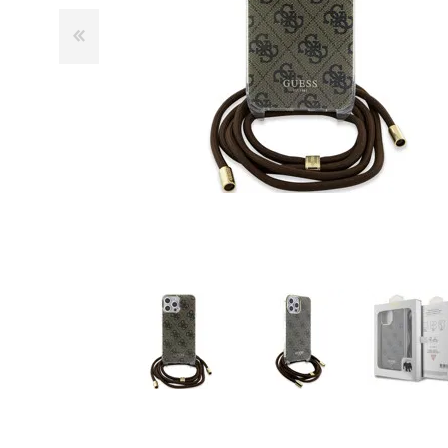
GUE
HEL
HU
KAR
LAC
MER
RED
SA