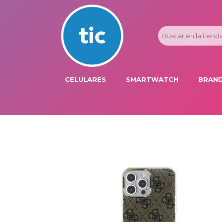
CELULARES
SMARTWATCH
BRAND
PROMOS
ADI
HONOR
APP
APPLE IPHONE
AST
BLU PRODUCTS
BM
XIAOMI
DIE
SAMSUNG
DK
FER