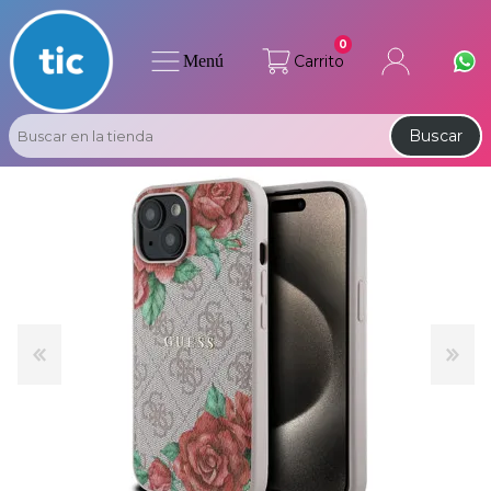
0
Menú
Carrito
Buscar