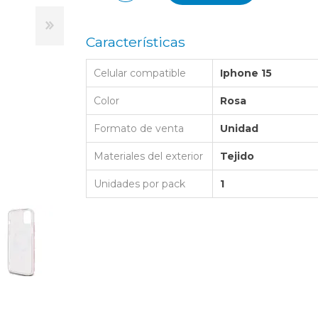
LAPTOP BAG
BUMPER
SS
N
Nuevo Centro Shopping
TPU MAGSAFE
FOLIO CASE
SHINE
LO KITTY
Características
Atlántico Shopping - Maldonado
LEATHER CAS
GO BOSS
Celular compatible
Iphone 15
SILICONA MAG
ORIGINAL IP
L LAGERFELD
Color
Rosa
SILICONA MA
OSTE
Formato de venta
Unidad
CEDES BENZ - AMG
Materiales del exterior
Tejido
 BULL
Unidades por pack
1
MSUNG