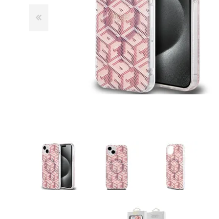
GUE
HEL
HU
KAR
LAC
MER
RED
SA