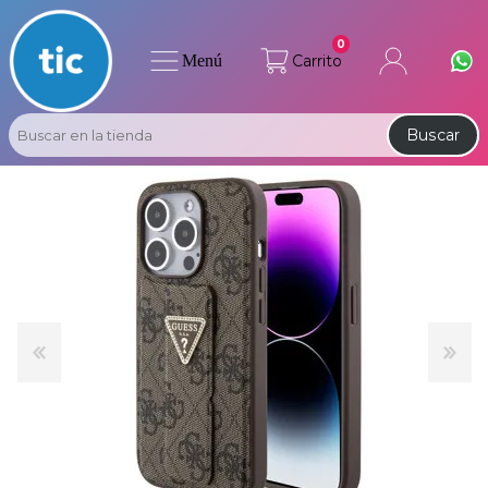
0
Menú
Carrito
Buscar