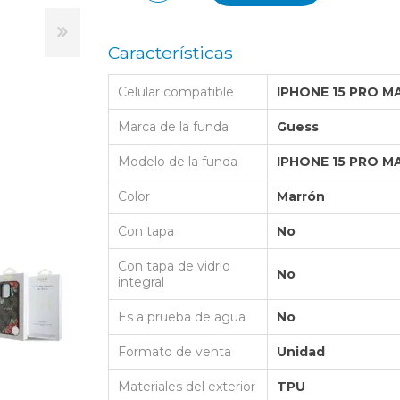
LAPTOP BAG
BUMPER
SS
N
Nuevo Centro Shopping
TPU MAGSAFE
FOLIO CASE
SHINE
LO KITTY
Características
Atlántico Shopping - Maldonado
LEATHER CAS
GO BOSS
Celular compatible
IPHONE 15 PRO M
SILICONA MAG
ORIGINAL IP
L LAGERFELD
Marca de la funda
Guess
SILICONA MA
OSTE
Modelo de la funda
IPHONE 15 PRO M
CEDES BENZ - AMG
Color
Marrón
 BULL
Con tapa
No
MSUNG
Con tapa de vidrio
No
integral
Es a prueba de agua
No
Formato de venta
Unidad
Materiales del exterior
TPU