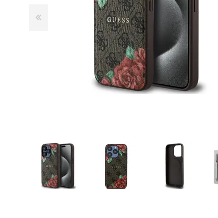
GUE
HEL
HU
KAR
LAC
MER
RED
SA