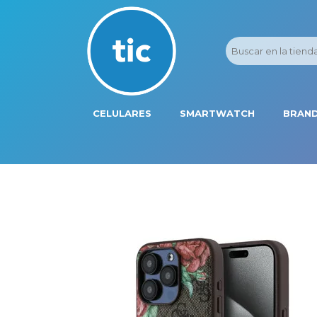
CELULARES
SMARTWATCH
BRAND
PROMOS
ADI
HONOR
APP
APPLE IPHONE
AST
BLU PRODUCTS
BM
XIAOMI
DIE
SAMSUNG
DK
FER