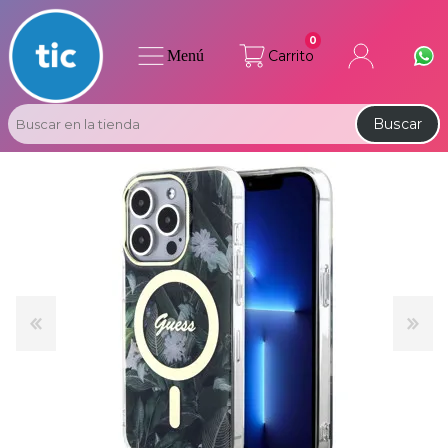
0
Menú
Carrito
Buscar