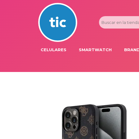
CELULARES
SMARTWATCH
BRAND
PROMOS
ADI
HONOR
APP
APPLE IPHONE
AST
BLU PRODUCTS
BM
XIAOMI
DIE
SAMSUNG
DK
FER