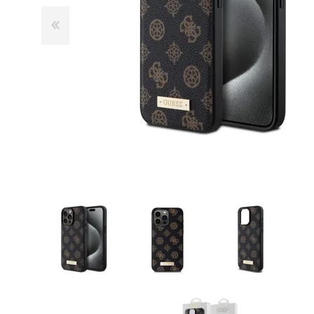
GUE
HEL
HU
KAR
LAC
MER
RED
SA