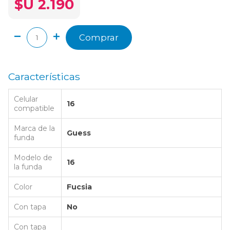
$U 2.190
Comprar
Características
Celular
16
compatible
Marca de la
Guess
funda
Modelo de
16
la funda
Color
Fucsia
Con tapa
No
Con tapa