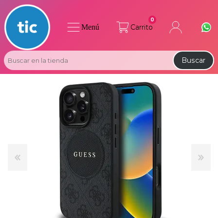
0
Menú
Carrito
Buscar