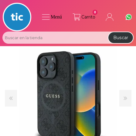
0
Menú
Carrito
Buscar