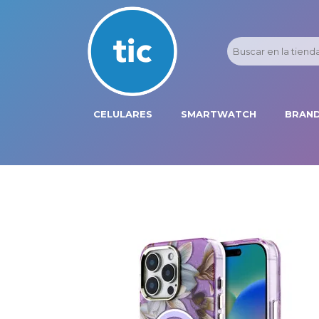
CELULARES
SMARTWATCH
BRAND
PROMOS
ADI
HONOR
APP
APPLE IPHONE
AST
BLU PRODUCTS
BM
XIAOMI
DIE
SAMSUNG
DK
FER