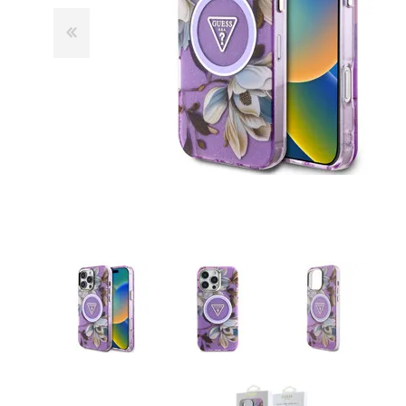
GUE
HEL
HU
KAR
LAC
MER
RED
SA