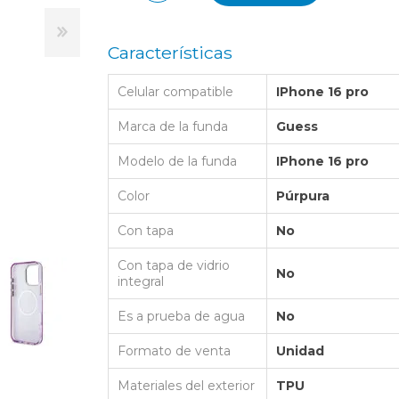
LAPTOP BAG
BUMPER
SS
N
Nuevo Centro Shopping
TPU MAGSAFE
FOLIO CASE
SHINE
LO KITTY
Características
Atlántico Shopping - Maldonado
LEATHER CAS
GO BOSS
Celular compatible
IPhone 16 pro
SILICONA MAG
ORIGINAL IP
L LAGERFELD
Marca de la funda
Guess
SILICONA MA
OSTE
Modelo de la funda
IPhone 16 pro
CEDES BENZ - AMG
Color
Púrpura
 BULL
Con tapa
No
MSUNG
Con tapa de vidrio
No
integral
Es a prueba de agua
No
Formato de venta
Unidad
Materiales del exterior
TPU