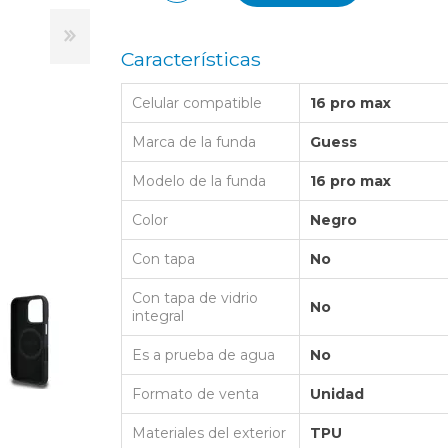
LAPTOP BAG
BUMPER
SS
N
Nuevo Centro Shopping
TPU MAGSAFE
FOLIO CASE
SHINE
LO KITTY
Características
Atlántico Shopping - Maldonado
LEATHER CAS
GO BOSS
Celular compatible
16 pro max
SILICONA MAG
ORIGINAL IP
L LAGERFELD
Marca de la funda
Guess
SILICONA MA
OSTE
Modelo de la funda
16 pro max
CEDES BENZ - AMG
Color
Negro
 BULL
Con tapa
No
MSUNG
Con tapa de vidrio
No
integral
Es a prueba de agua
No
Formato de venta
Unidad
Materiales del exterior
TPU