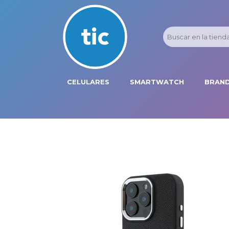
CELULARES
SMARTWATCH
BRAND
PROMOS
ADI
HONOR
APP
APPLE IPHONE
AST
BLU PRODUCTS
BM
XIAOMI
DIE
SAMSUNG
DK
FER