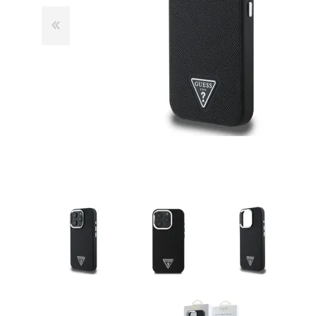
GUE
HEL
HU
KAR
LAC
MER
RED
SA