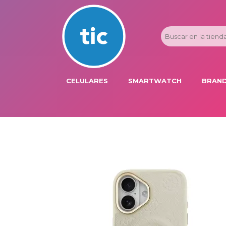
CELULARES
SMARTWATCH
BRAND
PROMOS
ADI
HONOR
APP
APPLE IPHONE
AST
BLU PRODUCTS
BM
XIAOMI
DIE
SAMSUNG
DK
FER