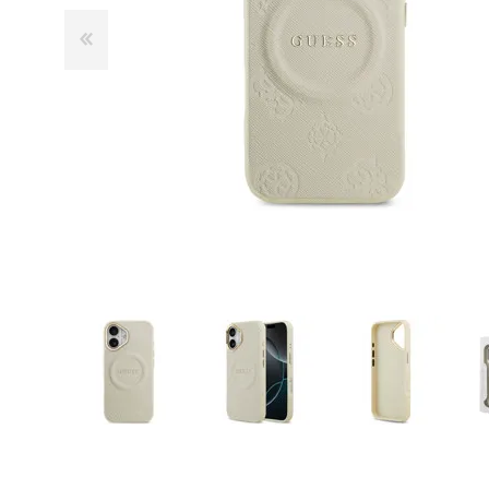
GUE
HEL
HU
KAR
LAC
MER
RED
SA