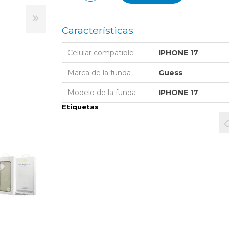
LAPTOP BAG
BUMPER
SS
N
Nuevo Centro Shopping
TPU MAGSAFE
FOLIO CASE
SHINE
LO KITTY
Características
Atlántico Shopping - Maldonado
LEATHER CAS
GO BOSS
Celular compatible
IPHONE 17
SILICONA MAG
ORIGINAL IP
L LAGERFELD
Marca de la funda
Guess
SILICONA MA
OSTE
Modelo de la funda
IPHONE 17
CEDES BENZ - AMG
Etiquetas
 BULL
MSUNG